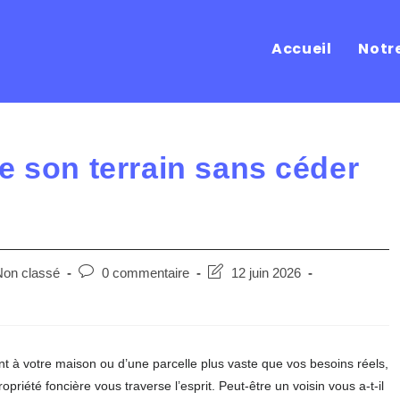
Accueil
Notr
e son terrain sans céder
Post
Post
on classé
0 commentaire
12 juin 2026
ory:
comments:
last
modified:
nt à votre maison ou d’une parcelle plus vaste que vos besoins réels,
priété foncière vous traverse l’esprit. Peut-être un voisin vous a-t-il