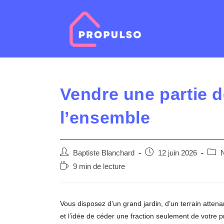
Skip
to
content
Vendre une partie d
l’ensemble
Auteur/autrice
Post
Post
Baptiste Blanchard
12 juin 2026
N
de
published:
categ
Temps
9 min de lecture
la
de
publication :
lecture :
Vous disposez d’un grand jardin, d’un terrain attena
et l’idée de céder une fraction seulement de votre pro