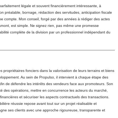
parfaitement légale et souvent financièrement intéressante, à
n préalable, bornage, rédaction des servitudes, anticipation fiscale
ape compte. Mon conseil, forgé par des années à rédiger des actes
n amont, est simple. Ne signez rien, pas même une promesse
aisabilité complète de la division par un professionnel indépendant du
propriétaires fonciers dans la valorisation de leurs terrains et biens
veloppement. Au sein de Propulso, il intervient à chaque étape des
afin de défendre les intérêts des vendeurs face aux promoteurs. Son
ilité des opérations, mettre en concurrence les acteurs du marché,
financières et sécuriser les aspects contractuels des transactions.
ière réussie repose avant tout sur un projet réalisable et
agne ses clients avec une approche rigoureuse, transparente et