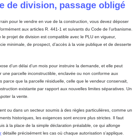
e de division, passage obligé
rrain pour le vendre en vue de la construction, vous devez déposer
nformément aux articles R. 441-1 et suivants du Code de l’urbanisme.
le projet de division est compatible avec le PLU en vigueur,
ie minimale, de prospect, d’accès à la voie publique et de desserte
spose d’un délai d’un mois pour instruire la demande, et elle peut
éer une parcelle inconstructible, enclavée ou non conforme aux
s parce que la parcelle résiduelle, celle que le vendeur conservait,
nstruction existante par rapport aux nouvelles limites séparatives. Un
apoter la vente.
sement ou dans un secteur soumis à des règles particulières, comme un
nts historiques, les exigences sont encore plus strictes. Il faut
is à la place de la simple déclaration préalable, ce qui allonge
r
détaille précisément les cas où chaque autorisation s’applique.