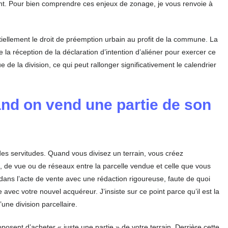
nt. Pour bien comprendre ces enjeux de zonage, je vous renvoie à
ntiellement le droit de préemption urbain au profit de la commune. La
la réception de la déclaration d’intention d’aliéner pour exercer ce
de la division, ce qui peut rallonger significativement le calendrier
and on vend une partie de son
es servitudes. Quand vous divisez un terrain, vous créez
, de vue ou de réseaux entre la parcelle vendue et celle que vous
dans l’acte de vente avec une rédaction rigoureuse, faute de quoi
avec votre nouvel acquéreur. J’insiste sur ce point parce qu’il est la
une division parcellaire.
sent d’acheter « juste une partie » de votre terrain. Derrière cette