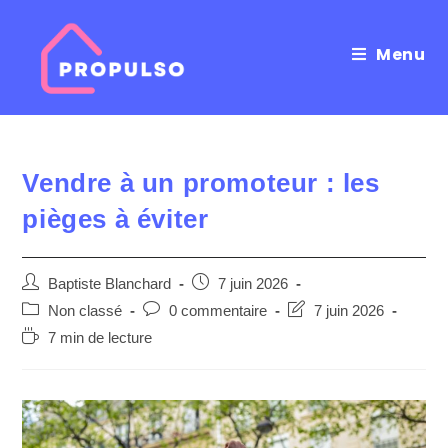
Menu
Skip
to
content
Vendre à un promoteur : les
pièges à éviter
Auteur/autrice
Post
Baptiste Blanchard
7 juin 2026
de
published:
Post
Post
Post
Non classé
0 commentaire
7 juin 2026
la
category:
comments:
last
Temps
7 min de lecture
publication :
modified:
de
lecture :