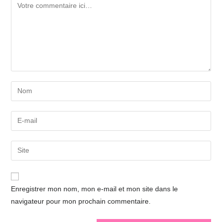
Comment
Enter
your
name
Enter
or
your
username
email
Enter
to
address
your
comment
to
website
comment
URL
Enregistrer mon nom, mon e-mail et mon site dans le
(optional)
navigateur pour mon prochain commentaire.