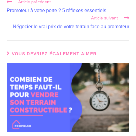
Read
Article précédent
more
Promoteur à votre porte ? 5 réflexes essentiels
articles
Article suivant
Négocier le vrai prix de votre terrain face au promoteur
VOUS DEVRIEZ ÉGALEMENT AIMER