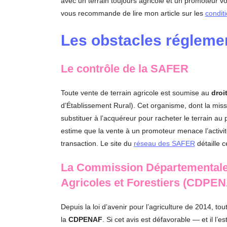
avec un terrain toujours agricole et un promoteur vo
vous recommande de lire mon article sur les
condit
Les obstacles réglemen
Le contrôle de la SAFER
Toute vente de terrain agricole est soumise au
droi
d’Établissement Rural). Cet organisme, dont la missi
substituer à l’acquéreur pour racheter le terrain au 
estime que la vente à un promoteur menace l’activit
transaction. Le site du
réseau des SAFER
détaille c
La Commission Départementale 
Agricoles et Forestiers (CDPE
Depuis la loi d’avenir pour l’agriculture de 2014, tou
la
CDPENAF
. Si cet avis est défavorable — et il l’