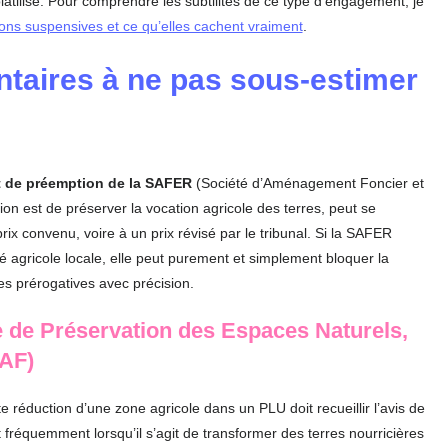
latilisé. Pour comprendre les subtilités de ce type d’engagement, je
ions suspensives et ce qu’elles cachent vraiment
.
taires à ne pas sous-estimer
t de préemption de la SAFER
(Société d’Aménagement Foncier et
on est de préserver la vocation agricole des terres, peut se
prix convenu, voire à un prix révisé par le tribunal. Si la SAFER
é agricole locale, elle peut purement et simplement bloquer la
es prérogatives avec précision.
de Préservation des Espaces Naturels,
NAF)
te réduction d’une zone agricole dans un PLU doit recueillir l’avis de
est fréquemment lorsqu’il s’agit de transformer des terres nourricières