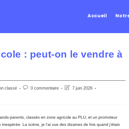
Accueil
Notr
cole : peut-on le vendre à
Post
Post
n classé
0 commentaire
7 juin 2026
ry:
comments:
last
modified:
ands-parents, classés en zone agricole au PLU, et un promoteur
nespérée. La scène, je l’ai vue des dizaines de fois quand j’étais