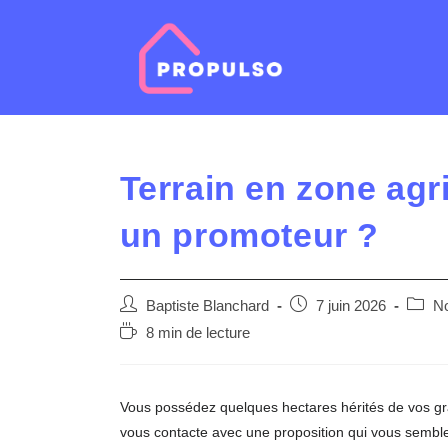
Skip
to
content
Terrain en zone agri
un promoteur ?
Auteur/autrice
Post
Post
Baptiste Blanchard
7 juin 2026
No
de
published:
catego
Temps
8 min de lecture
la
de
publication :
lecture :
Vous possédez quelques hectares hérités de vos gr
vous contacte avec une proposition qui vous semble i