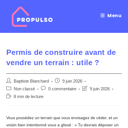
Menu
Skip
to
content
Permis de construire avant de
vendre un terrain : utile ?
Auteur/autrice
Post
Baptiste Blanchard
9 juin 2026
de
published:
Post
Post
Post
Non classé
0 commentaire
9 juin 2026
la
category:
comments:
last
Temps
8 min de lecture
publication :
modified:
de
lecture :
Vous possédez un terrain que vous envisagez de céder, et un
voisin bien intentionné vous a glissé : « Tu devrais déposer un